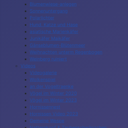
Blumenwiese-anlegen
Sonnenuntergang
Polarlichter
Hund, Katze und Hase
asiatische Marienkäfer
Junikäfer Maikäfer
Gänseblumen-Blütenmeer
Weihnachten unterm Regenbogen
Weinberg ruiniert
Videos
Videogalerie
Wolkenspiel
an der Vogeltraenke
Vögel im Winter 2020
Vögel im Winter 2023
Hornissennest
Hornissen Video 2023
Gemeine Wespe
Natternkopf & Taubenschwänzchen