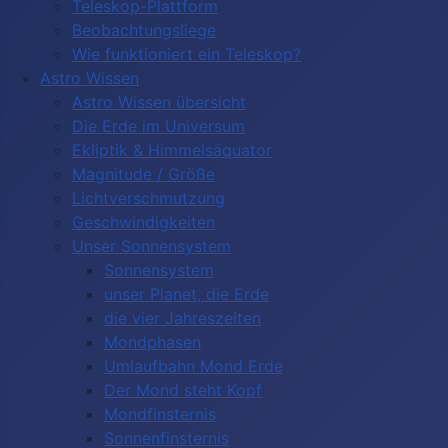
Teleskop-Plattform
Beobachtungsliege
Wie funktioniert ein Teleskop?
Astro Wissen
Astro Wissen übersicht
Die Erde im Universum
Ekliptik & Himmelsäquator
Magnitude / Größe
Lichtverschmutzung
Geschwindigkeiten
Unser Sonnensystem
Sonnensystem
unser Planet, die Erde
die vier Jahreszeiten
Mondphasen
Umlaufbahn Mond Erde
Der Mond steht Kopf
Mondfinsternis
Sonnenfinsternis