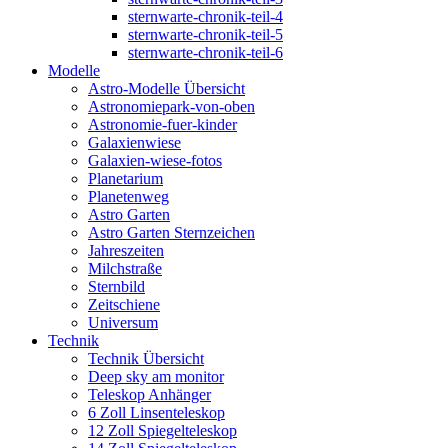
sternwarte-chronik-teil-4
sternwarte-chronik-teil-5
sternwarte-chronik-teil-6
Modelle
Astro-Modelle Übersicht
Astronomiepark-von-oben
Astronomie-fuer-kinder
Galaxienwiese
Galaxien-wiese-fotos
Planetarium
Planetenweg
Astro Garten
Astro Garten Sternzeichen
Jahreszeiten
Milchstraße
Sternbild
Zeitschiene
Universum
Technik
Technik Übersicht
Deep sky am monitor
Teleskop Anhänger
6 Zoll Linsenteleskop
12 Zoll Spiegelteleskop