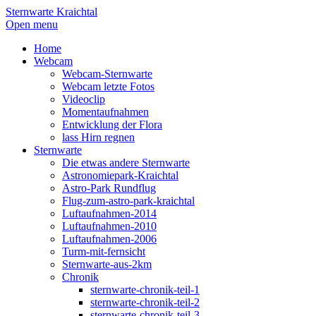
Sternwarte Kraichtal
Open menu
Home
Webcam
Webcam-Sternwarte
Webcam letzte Fotos
Videoclip
Momentaufnahmen
Entwicklung der Flora
lass Hirn regnen
Sternwarte
Die etwas andere Sternwarte
Astronomiepark-Kraichtal
Astro-Park Rundflug
Flug-zum-astro-park-kraichtal
Luftaufnahmen-2014
Luftaufnahmen-2010
Luftaufnahmen-2006
Turm-mit-fernsicht
Sternwarte-aus-2km
Chronik
sternwarte-chronik-teil-1
sternwarte-chronik-teil-2
sternwarte-chronik-teil-3