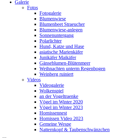
Galerie
Fotos
Fotogalerie
Blumenwiese
Blumenbeet Straeucher
Blumenwiese-anlegen
Sonnenuntergang
Polarlichter
Hund, Katze und Hase
asiatische Marienkäfer
Junikäfer Maikäfer
Gänseblumen-Blütenmeer
Weihnachten unterm Regenbogen
Weinberg ruiniert
Videos
Videogalerie
Wolkenspiel
an der Vogeltraenke
Vögel im Winter 2020
Vögel im Winter 2023
Hornissennest
Hornissen Video 2023
Gemeine Wespe
Natternkopf & Taubenschwänzchen