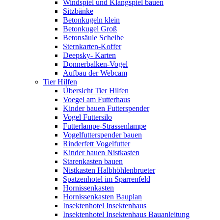
Windspiel und Klangspiel bauen
Sitzbänke
Betonkugeln klein
Betonkugel Groß
Betonsäule Scheibe
Sternkarten-Koffer
Deepsky- Karten
Donnerbalken-Vogel
Aufbau der Webcam
Tier Hilfen
Übersicht Tier Hilfen
Voegel am Futterhaus
Kinder bauen Futterspender
Vogel Futtersilo
Futterlampe-Strassenlampe
Vogelfutterspender bauen
Rinderfett Vogelfutter
Kinder bauen Nistkasten
Starenkasten bauen
Nistkasten Halbhöhlenbrueter
Spatzenhotel im Sparrenfeld
Hornissenkasten
Hornissenkasten Bauplan
Insektenhotel Insektenhaus
Insektenhotel Insektenhaus Bauanleitung