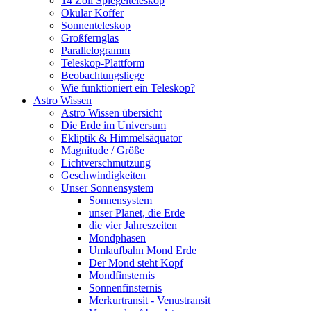
14 Zoll Spiegelteleskop
Okular Koffer
Sonnenteleskop
Großfernglas
Parallelogramm
Teleskop-Plattform
Beobachtungsliege
Wie funktioniert ein Teleskop?
Astro Wissen
Astro Wissen übersicht
Die Erde im Universum
Ekliptik & Himmelsäquator
Magnitude / Größe
Lichtverschmutzung
Geschwindigkeiten
Unser Sonnensystem
Sonnensystem
unser Planet, die Erde
die vier Jahreszeiten
Mondphasen
Umlaufbahn Mond Erde
Der Mond steht Kopf
Mondfinsternis
Sonnenfinsternis
Merkurtransit - Venustransit