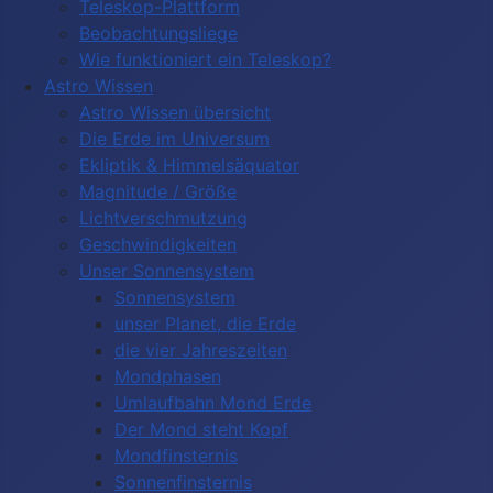
Teleskop-Plattform
Beobachtungsliege
Wie funktioniert ein Teleskop?
Astro Wissen
Astro Wissen übersicht
Die Erde im Universum
Ekliptik & Himmelsäquator
Magnitude / Größe
Lichtverschmutzung
Geschwindigkeiten
Unser Sonnensystem
Sonnensystem
unser Planet, die Erde
die vier Jahreszeiten
Mondphasen
Umlaufbahn Mond Erde
Der Mond steht Kopf
Mondfinsternis
Sonnenfinsternis