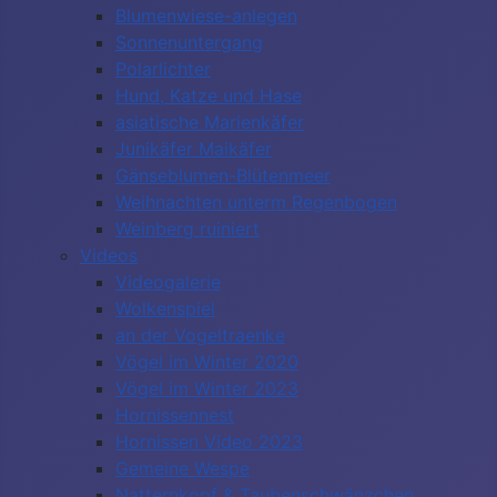
Blumenwiese-anlegen
Sonnenuntergang
Polarlichter
Hund, Katze und Hase
asiatische Marienkäfer
Junikäfer Maikäfer
Gänseblumen-Blütenmeer
Weihnachten unterm Regenbogen
Weinberg ruiniert
Videos
Videogalerie
Wolkenspiel
an der Vogeltraenke
Vögel im Winter 2020
Vögel im Winter 2023
Hornissennest
Hornissen Video 2023
Gemeine Wespe
Natternkopf & Taubenschwänzchen