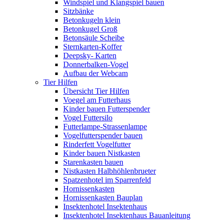
Windspiel und Klangspiel bauen
Sitzbänke
Betonkugeln klein
Betonkugel Groß
Betonsäule Scheibe
Sternkarten-Koffer
Deepsky- Karten
Donnerbalken-Vogel
Aufbau der Webcam
Tier Hilfen
Übersicht Tier Hilfen
Voegel am Futterhaus
Kinder bauen Futterspender
Vogel Futtersilo
Futterlampe-Strassenlampe
Vogelfutterspender bauen
Rinderfett Vogelfutter
Kinder bauen Nistkasten
Starenkasten bauen
Nistkasten Halbhöhlenbrueter
Spatzenhotel im Sparrenfeld
Hornissenkasten
Hornissenkasten Bauplan
Insektenhotel Insektenhaus
Insektenhotel Insektenhaus Bauanleitung