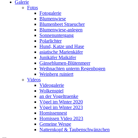
Galerie
Fotos
Fotogalerie
Blumenwiese
Blumenbeet Straeucher
Blumenwiese-anlegen
Sonnenuntergang
Polarlichter
Hund, Katze und Hase
asiatische Marienkäfer
Junikäfer Maikäfer
Gänseblumen-Blütenmeer
Weihnachten unterm Regenbogen
Weinberg ruiniert
Videos
Videogalerie
Wolkenspiel
an der Vogeltraenke
Vögel im Winter 2020
Vögel im Winter 2023
Hornissennest
Hornissen Video 2023
Gemeine Wespe
Natternkopf & Taubenschwänzchen