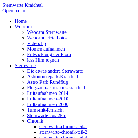
Sternwarte Kraichtal
Open menu
Home
Webcam
Webcam-Sternwarte
Webcam letzte Fotos
Videoclip
Momentaufnahmen
Entwicklung der Flora
lass Hirn regnen
Sternwarte
Die etwas andere Sternwarte
Astronomiepark-Kraichtal
Astro-Park Rundflug
Flug-zum-astro-park-kraichtal
Luftaufnahmen-2014
Luftaufnahmen-2010
Luftaufnahmen-2006
Turm-mit-fernsicht
Sternwarte-aus-2km
Chronik
sternwarte-chronik-teil-1
sternwarte-chronik-teil-2
sternwarte-chronik-teil-3