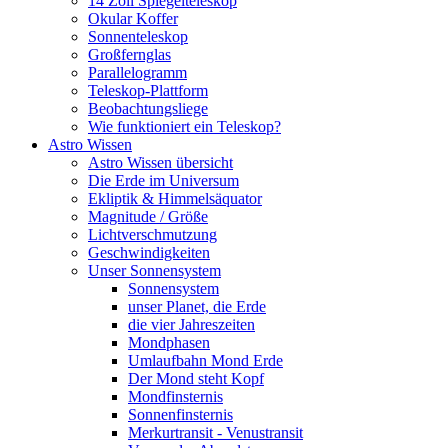
14 Zoll Spiegelteleskop
Okular Koffer
Sonnenteleskop
Großfernglas
Parallelogramm
Teleskop-Plattform
Beobachtungsliege
Wie funktioniert ein Teleskop?
Astro Wissen
Astro Wissen übersicht
Die Erde im Universum
Ekliptik & Himmelsäquator
Magnitude / Größe
Lichtverschmutzung
Geschwindigkeiten
Unser Sonnensystem
Sonnensystem
unser Planet, die Erde
die vier Jahreszeiten
Mondphasen
Umlaufbahn Mond Erde
Der Mond steht Kopf
Mondfinsternis
Sonnenfinsternis
Merkurtransit - Venustransit