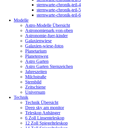
sternwarte-chronik-teil-4
sternwarte-chronik-teil-5
sternwarte-chronik-teil-6
Modelle
Astro-Modelle Übersicht
Astronomiepark-von-oben
Astronomie-fuer-kinder
Galaxienwiese
Galaxien-wiese-fotos
Planetarium
Planetenweg
Astro Garten
Astro Garten Sternzeichen
Jahreszeiten
Milchstraße
Sternbild
Zeitschiene
Universum
Technik
Technik Übersicht
Deep sky am monitor
Teleskop Anhänger
6 Zoll Linsenteleskop
12 Zoll Spiegelteleskop