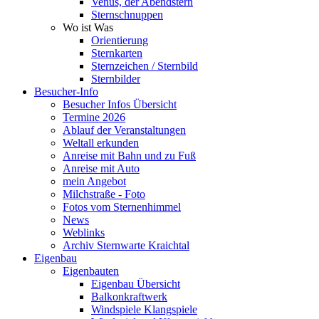
Venus, der Abendstern
Sternschnuppen
Wo ist Was
Orientierung
Sternkarten
Sternzeichen / Sternbild
Sternbilder
Besucher-Info
Besucher Infos Übersicht
Termine 2026
Ablauf der Veranstaltungen
Weltall erkunden
Anreise mit Bahn und zu Fuß
Anreise mit Auto
mein Angebot
Milchstraße - Foto
Fotos vom Sternenhimmel
News
Weblinks
Archiv Sternwarte Kraichtal
Eigenbau
Eigenbauten
Eigenbau Übersicht
Balkonkraftwerk
Windspiele Klangspiele