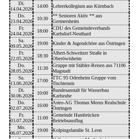
Di.
14:00
Lehrerkollegium aus Kürnbach
14.04.2026
Do.
** Senioren Aktiv ** aus
10:30
23.04.2026
Germersheim
Fr.
CDU des Gemeindeverbands
18:00
24.04.2026
Karlsdorf-Neuthard
Sa.
19:00
Kinder & Jugendchöre aus Östringen
09.05.2026
Fr.
Albert-Schweitzer Straße in
18:30
22.05.2026
Oberöwisheim
Do.
Gruppe mit Stäbler-Reisen aus 71106
11:30
28.05.2026
Magstadt
Sa.
TTC 95 Odenheim Gruppe vom
17:00
13.06.2026
Tischtennis
Di.
Bundesanstalt für Wasserbau
10:00
30.06.2026
Karlsruhe
Do.
Astro-AG Thomas Morus Realschule
16:00
02.07.2026
Östringen
Fr.
Gemeinde Hambrücken
11:00
03.07.2026
Betriebsausflug
Mo.
19:00
Kolpingsfamilie St. Leon
06.07.2026