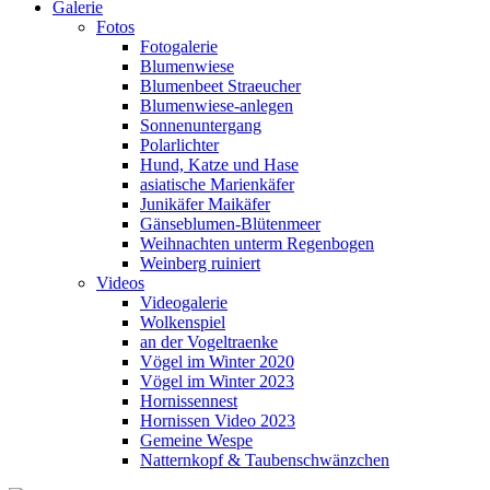
Galerie
Fotos
Fotogalerie
Blumenwiese
Blumenbeet Straeucher
Blumenwiese-anlegen
Sonnenuntergang
Polarlichter
Hund, Katze und Hase
asiatische Marienkäfer
Junikäfer Maikäfer
Gänseblumen-Blütenmeer
Weihnachten unterm Regenbogen
Weinberg ruiniert
Videos
Videogalerie
Wolkenspiel
an der Vogeltraenke
Vögel im Winter 2020
Vögel im Winter 2023
Hornissennest
Hornissen Video 2023
Gemeine Wespe
Natternkopf & Taubenschwänzchen