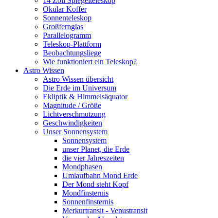
14 Zoll Spiegelteleskop
Okular Koffer
Sonnenteleskop
Großfernglas
Parallelogramm
Teleskop-Plattform
Beobachtungsliege
Wie funktioniert ein Teleskop?
Astro Wissen
Astro Wissen übersicht
Die Erde im Universum
Ekliptik & Himmelsäquator
Magnitude / Größe
Lichtverschmutzung
Geschwindigkeiten
Unser Sonnensystem
Sonnensystem
unser Planet, die Erde
die vier Jahreszeiten
Mondphasen
Umlaufbahn Mond Erde
Der Mond steht Kopf
Mondfinsternis
Sonnenfinsternis
Merkurtransit - Venustransit