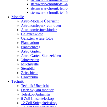
sternwarte-chronik-teil-4
sternwarte-chronik-teil-5
sternwarte-chronik-teil-6
Modelle
Astro-Modelle Übersicht
Astronomiepark-von-oben
Astronomie-fuer-kinder
Galaxienwiese
Galaxien-wiese-fotos
Planetarium
Planetenweg
Astro Garten
Astro Garten Sternzeichen
Jahreszeiten
Milchstraße
Sternbild
Zeitschiene
Universum
Technik
Technik Übersicht
Deep sky am monitor
Teleskop Anhänger
6 Zoll Linsenteleskop
12 Zoll Spiegelteleskop