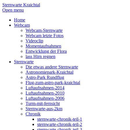
Sternwarte Kraichtal
Open menu
Home
Webcam
Webcam-Sternwarte
Webcam letzte Fotos
Videoclip
Momentaufnahmen
Entwicklung der Flora
lass Hirn regnen
Sternwarte
Die etwas andere Sternwarte
Astronomiepark-Kraichtal
Astro-Park Rundflug
Flug-zum-astro-park-kraichtal
Luftaufnahmen-2014
Luftaufnahmen-2010
Luftaufnahmen-2006
Turm-mit-fernsicht
Sternwarte-aus-2km
Chronik
sternwarte-chronik-teil-1
sternwarte-chronik-teil-2
sternwarte-chronik-teil-3