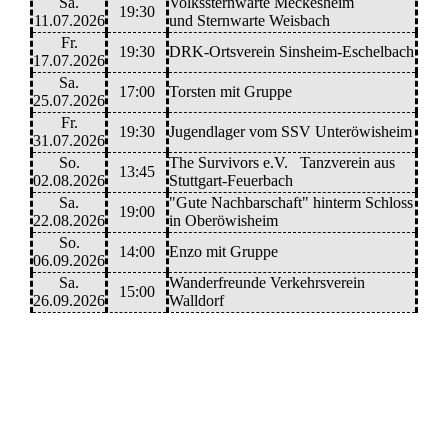
Sa.
Volkssternwarte Meckesheim
19:30
11.07.2026
und Sternwarte Weisbach
Fr.
19:30
DRK-Ortsverein Sinsheim-Eschelbach
17.07.2026
Sa.
17:00
Torsten mit Gruppe
25.07.2026
Fr.
19:30
Jugendlager vom SSV Unteröwisheim
31.07.2026
So.
The Survivors e.V. Tanzverein aus
13:45
02.08.2026
Stuttgart-Feuerbach
Sa.
"Gute Nachbarschaft" hinterm Schloss
19:00
22.08.2026
in Oberöwisheim
So.
14:00
Enzo mit Gruppe
06.09.2026
Sa.
Wanderfreunde Verkehrsverein
15:00
26.09.2026
Walldorf