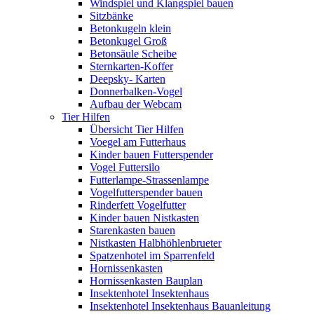
Windspiel und Klangspiel bauen
Sitzbänke
Betonkugeln klein
Betonkugel Groß
Betonsäule Scheibe
Sternkarten-Koffer
Deepsky- Karten
Donnerbalken-Vogel
Aufbau der Webcam
Tier Hilfen
Übersicht Tier Hilfen
Voegel am Futterhaus
Kinder bauen Futterspender
Vogel Futtersilo
Futterlampe-Strassenlampe
Vogelfutterspender bauen
Rinderfett Vogelfutter
Kinder bauen Nistkasten
Starenkasten bauen
Nistkasten Halbhöhlenbrueter
Spatzenhotel im Sparrenfeld
Hornissenkasten
Hornissenkasten Bauplan
Insektenhotel Insektenhaus
Insektenhotel Insektenhaus Bauanleitung