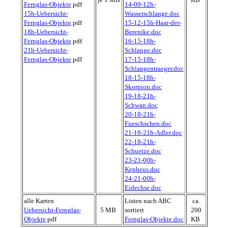
Fernglas-Objekte
.pdf
14-09-12h-
15h-Uebersicht-
Wasserschlange.doc
Fernglas-Objekte
.pdf
15-12-15h-Haar-der-
18h-Uebersicht-
Berenike.doc
Fernglas-Objekte
.pdf
16-15-18h-
21h-Uebersicht-
Schlange.doc
Fernglas-Objekte
.pdf
17-15-18h-
Schlangentraeger.doc
18-15-18h-
Skorpion.doc
19-18-21h-
Schwan.doc
20-18-21h-
Fueschschen.doc
21-18-21h-Adler.doc
22-18-21h-
Schuetze.doc
23-21-00h-
Kepheus.doc
24-21-00h-
Eidechse.doc
alle Karten
Listen nach ABC
ca.
Uebersicht-Fernglas-
5 MB
sortiert
200
Objekte
.pdf
Fernglas-Objekte.doc
KB