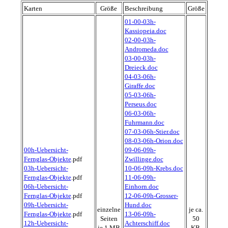
Karten
Größe
Beschreibung
Größe
01-00-03h-
Kassiopeia.doc
02-00-03h-
Andromeda.doc
03-00-03h-
Dreieck.doc
04-03-06h-
Giraffe.doc
05-03-06h-
Perseus.doc
06-03-06h-
Fuhrmann.doc
07-03-06h-Stier.doc
08-03-06h-Orion.doc
00h-Uebersicht-
09-06-09h-
Fernglas-Objekte
.pdf
Zwillinge.doc
03h-Uebersicht-
10-06-09h-Krebs.doc
Fernglas-Objekte
.pdf
11-06-09h-
06h-Uebersicht-
Einhorn.doc
Fernglas-Objekte
.pdf
12-06-09h-Grosser-
09h-Uebersicht-
Hund.doc
einzelne
je ca.
Fernglas-Objekte
.pdf
13-06-09h-
Seiten
50
12h-Uebersicht-
Achterschiff.doc
je 1 MB
KB