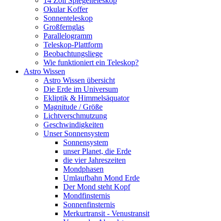
14 Zoll Spiegelteleskop
Okular Koffer
Sonnenteleskop
Großfernglas
Parallelogramm
Teleskop-Plattform
Beobachtungsliege
Wie funktioniert ein Teleskop?
Astro Wissen
Astro Wissen übersicht
Die Erde im Universum
Ekliptik & Himmelsäquator
Magnitude / Größe
Lichtverschmutzung
Geschwindigkeiten
Unser Sonnensystem
Sonnensystem
unser Planet, die Erde
die vier Jahreszeiten
Mondphasen
Umlaufbahn Mond Erde
Der Mond steht Kopf
Mondfinsternis
Sonnenfinsternis
Merkurtransit - Venustransit