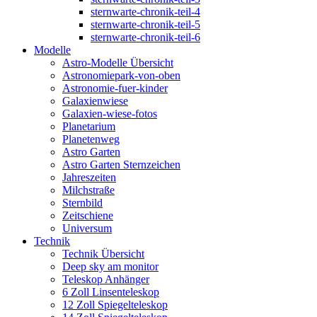
sternwarte-chronik-teil-4
sternwarte-chronik-teil-5
sternwarte-chronik-teil-6
Modelle
Astro-Modelle Übersicht
Astronomiepark-von-oben
Astronomie-fuer-kinder
Galaxienwiese
Galaxien-wiese-fotos
Planetarium
Planetenweg
Astro Garten
Astro Garten Sternzeichen
Jahreszeiten
Milchstraße
Sternbild
Zeitschiene
Universum
Technik
Technik Übersicht
Deep sky am monitor
Teleskop Anhänger
6 Zoll Linsenteleskop
12 Zoll Spiegelteleskop