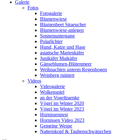
Galerie
Fotos
Fotogalerie
Blumenwiese
Blumenbeet Straeucher
Blumenwiese-anlegen
Sonnenuntergang
Polarlichter
Hund, Katze und Hase
asiatische Marienkäfer
Junikäfer Maikäfer
Gänseblumen-Blütenmeer
Weihnachten unterm Regenbogen
Weinberg ruiniert
Videos
Videogalerie
Wolkenspiel
an der Vogeltraenke
Vögel im Winter 2020
Vögel im Winter 2023
Hornissennest
Hornissen Video 2023
Gemeine Wespe
Natternkopf & Taubenschwänzchen