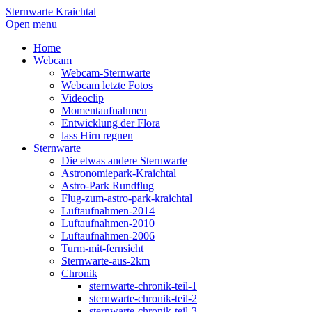
Sternwarte Kraichtal
Open menu
Home
Webcam
Webcam-Sternwarte
Webcam letzte Fotos
Videoclip
Momentaufnahmen
Entwicklung der Flora
lass Hirn regnen
Sternwarte
Die etwas andere Sternwarte
Astronomiepark-Kraichtal
Astro-Park Rundflug
Flug-zum-astro-park-kraichtal
Luftaufnahmen-2014
Luftaufnahmen-2010
Luftaufnahmen-2006
Turm-mit-fernsicht
Sternwarte-aus-2km
Chronik
sternwarte-chronik-teil-1
sternwarte-chronik-teil-2
sternwarte-chronik-teil-3