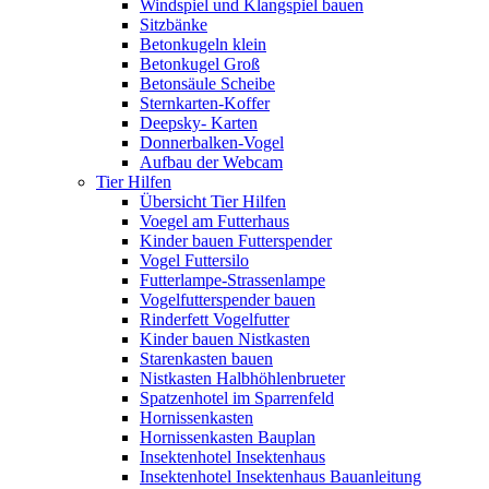
Windspiel und Klangspiel bauen
Sitzbänke
Betonkugeln klein
Betonkugel Groß
Betonsäule Scheibe
Sternkarten-Koffer
Deepsky- Karten
Donnerbalken-Vogel
Aufbau der Webcam
Tier Hilfen
Übersicht Tier Hilfen
Voegel am Futterhaus
Kinder bauen Futterspender
Vogel Futtersilo
Futterlampe-Strassenlampe
Vogelfutterspender bauen
Rinderfett Vogelfutter
Kinder bauen Nistkasten
Starenkasten bauen
Nistkasten Halbhöhlenbrueter
Spatzenhotel im Sparrenfeld
Hornissenkasten
Hornissenkasten Bauplan
Insektenhotel Insektenhaus
Insektenhotel Insektenhaus Bauanleitung