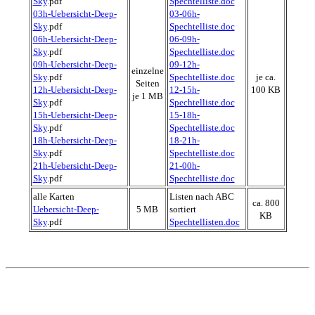
Sky
.pdf
Spechtelliste.doc
03h-Uebersicht-Deep-
03-06h-
Sky
.pdf
Spechtelliste.doc
06h-Uebersicht-Deep-
06-09h-
Sky
.pdf
Spechtelliste.doc
09h-Uebersicht-Deep-
09-12h-
einzelne
Sky
.pdf
Spechtelliste.doc
je ca.
Seiten
12h-Uebersicht-Deep-
12-15h-
100 KB
je 1 MB
Sky
.pdf
Spechtelliste.doc
15h-Uebersicht-Deep-
15-18h-
Sky
.pdf
Spechtelliste.doc
18h-Uebersicht-Deep-
18-21h-
Sky
.
pdf
Spechtelliste.doc
21h-Uebersicht-Deep-
21-00h-
Sky
.pdf
Spechtelliste.doc
alle Karten
Listen nach ABC
ca. 800
Uebersicht-Deep-
5 MB
sortiert
KB
Sky
.pdf
Spechtellisten.doc