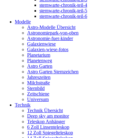
sternwarte-chronik-teil-4
sternwarte-chronik-teil-5
sternwarte-chronik-teil-6
Modelle
Astro-Modelle Übersicht
Astronomiepark-von-oben
Astronomie-fuer-kinder
Galaxienwiese
Galaxien-wiese-fotos
Planetarium
Planetenweg
Astro Garten
Astro Garten Sternzeichen
Jahreszeiten
Milchstraße
Sternbild
Zeitschiene
Universum
Technik
Technik Übersicht
Deep sky am monitor
Teleskop Anhänger
6 Zoll Linsenteleskop
12 Zoll Spiegelteleskop