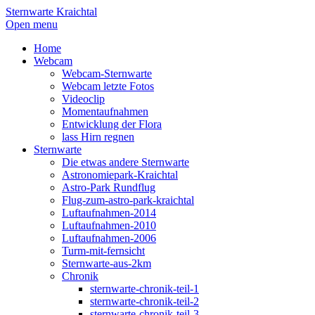
Sternwarte Kraichtal
Open menu
Home
Webcam
Webcam-Sternwarte
Webcam letzte Fotos
Videoclip
Momentaufnahmen
Entwicklung der Flora
lass Hirn regnen
Sternwarte
Die etwas andere Sternwarte
Astronomiepark-Kraichtal
Astro-Park Rundflug
Flug-zum-astro-park-kraichtal
Luftaufnahmen-2014
Luftaufnahmen-2010
Luftaufnahmen-2006
Turm-mit-fernsicht
Sternwarte-aus-2km
Chronik
sternwarte-chronik-teil-1
sternwarte-chronik-teil-2
sternwarte-chronik-teil-3