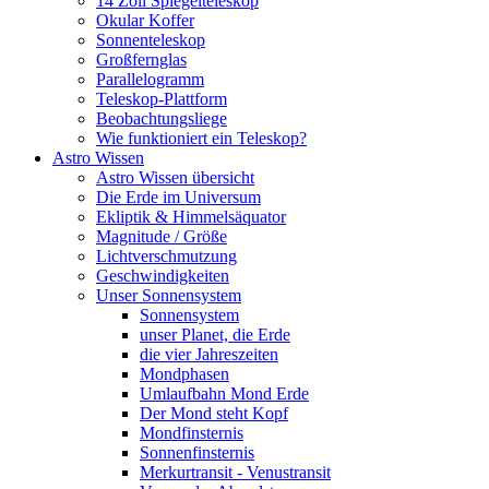
14 Zoll Spiegelteleskop
Okular Koffer
Sonnenteleskop
Großfernglas
Parallelogramm
Teleskop-Plattform
Beobachtungsliege
Wie funktioniert ein Teleskop?
Astro Wissen
Astro Wissen übersicht
Die Erde im Universum
Ekliptik & Himmelsäquator
Magnitude / Größe
Lichtverschmutzung
Geschwindigkeiten
Unser Sonnensystem
Sonnensystem
unser Planet, die Erde
die vier Jahreszeiten
Mondphasen
Umlaufbahn Mond Erde
Der Mond steht Kopf
Mondfinsternis
Sonnenfinsternis
Merkurtransit - Venustransit