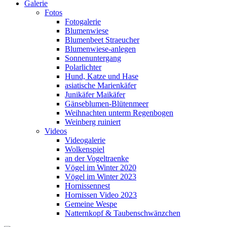
Galerie
Fotos
Fotogalerie
Blumenwiese
Blumenbeet Straeucher
Blumenwiese-anlegen
Sonnenuntergang
Polarlichter
Hund, Katze und Hase
asiatische Marienkäfer
Junikäfer Maikäfer
Gänseblumen-Blütenmeer
Weihnachten unterm Regenbogen
Weinberg ruiniert
Videos
Videogalerie
Wolkenspiel
an der Vogeltraenke
Vögel im Winter 2020
Vögel im Winter 2023
Hornissennest
Hornissen Video 2023
Gemeine Wespe
Natternkopf & Taubenschwänzchen