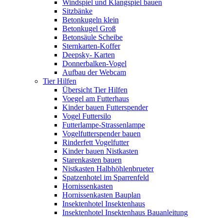
Windspiel und Klangspiel bauen
Sitzbänke
Betonkugeln klein
Betonkugel Groß
Betonsäule Scheibe
Sternkarten-Koffer
Deepsky- Karten
Donnerbalken-Vogel
Aufbau der Webcam
Tier Hilfen
Übersicht Tier Hilfen
Voegel am Futterhaus
Kinder bauen Futterspender
Vogel Futtersilo
Futterlampe-Strassenlampe
Vogelfutterspender bauen
Rinderfett Vogelfutter
Kinder bauen Nistkasten
Starenkasten bauen
Nistkasten Halbhöhlenbrueter
Spatzenhotel im Sparrenfeld
Hornissenkasten
Hornissenkasten Bauplan
Insektenhotel Insektenhaus
Insektenhotel Insektenhaus Bauanleitung