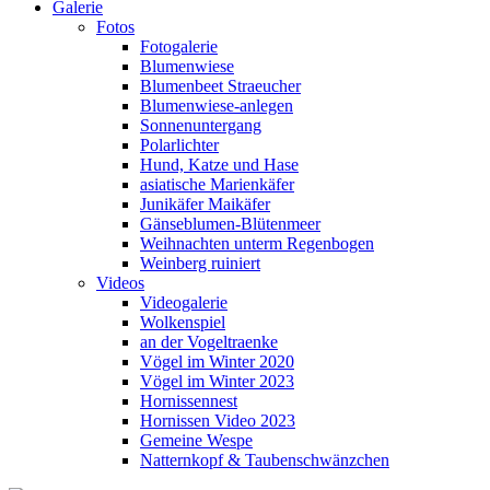
Galerie
Fotos
Fotogalerie
Blumenwiese
Blumenbeet Straeucher
Blumenwiese-anlegen
Sonnenuntergang
Polarlichter
Hund, Katze und Hase
asiatische Marienkäfer
Junikäfer Maikäfer
Gänseblumen-Blütenmeer
Weihnachten unterm Regenbogen
Weinberg ruiniert
Videos
Videogalerie
Wolkenspiel
an der Vogeltraenke
Vögel im Winter 2020
Vögel im Winter 2023
Hornissennest
Hornissen Video 2023
Gemeine Wespe
Natternkopf & Taubenschwänzchen