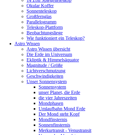
14 Zoll Spiegelteleskop
Okular Koffer
Sonnenteleskop
Großfernglas
Parallelogramm
Teleskop-Plattform
Beobachtungsliege
Wie funktioniert ein Teleskop?
Astro Wissen
Astro Wissen übersicht
Die Erde im Universum
Ekliptik & Himmelsäquator
Magnitude / Größe
Lichtverschmutzung
Geschwindigkeiten
Unser Sonnensystem
Sonnensystem
unser Planet, die Erde
die vier Jahreszeiten
Mondphasen
Umlaufbahn Mond Erde
Der Mond steht Kopf
Mondfinsternis
Sonnenfinsternis
Merkurtransit - Venustransit