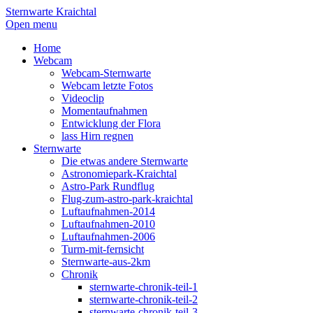
Sternwarte Kraichtal
Open menu
Home
Webcam
Webcam-Sternwarte
Webcam letzte Fotos
Videoclip
Momentaufnahmen
Entwicklung der Flora
lass Hirn regnen
Sternwarte
Die etwas andere Sternwarte
Astronomiepark-Kraichtal
Astro-Park Rundflug
Flug-zum-astro-park-kraichtal
Luftaufnahmen-2014
Luftaufnahmen-2010
Luftaufnahmen-2006
Turm-mit-fernsicht
Sternwarte-aus-2km
Chronik
sternwarte-chronik-teil-1
sternwarte-chronik-teil-2
sternwarte-chronik-teil-3