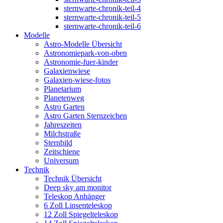
sternwarte-chronik-teil-4
sternwarte-chronik-teil-5
sternwarte-chronik-teil-6
Modelle
Astro-Modelle Übersicht
Astronomiepark-von-oben
Astronomie-fuer-kinder
Galaxienwiese
Galaxien-wiese-fotos
Planetarium
Planetenweg
Astro Garten
Astro Garten Sternzeichen
Jahreszeiten
Milchstraße
Sternbild
Zeitschiene
Universum
Technik
Technik Übersicht
Deep sky am monitor
Teleskop Anhänger
6 Zoll Linsenteleskop
12 Zoll Spiegelteleskop