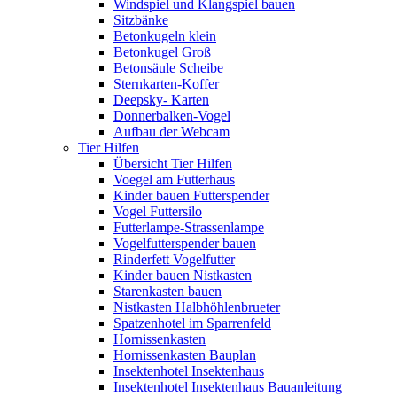
Windspiel und Klangspiel bauen
Sitzbänke
Betonkugeln klein
Betonkugel Groß
Betonsäule Scheibe
Sternkarten-Koffer
Deepsky- Karten
Donnerbalken-Vogel
Aufbau der Webcam
Tier Hilfen
Übersicht Tier Hilfen
Voegel am Futterhaus
Kinder bauen Futterspender
Vogel Futtersilo
Futterlampe-Strassenlampe
Vogelfutterspender bauen
Rinderfett Vogelfutter
Kinder bauen Nistkasten
Starenkasten bauen
Nistkasten Halbhöhlenbrueter
Spatzenhotel im Sparrenfeld
Hornissenkasten
Hornissenkasten Bauplan
Insektenhotel Insektenhaus
Insektenhotel Insektenhaus Bauanleitung