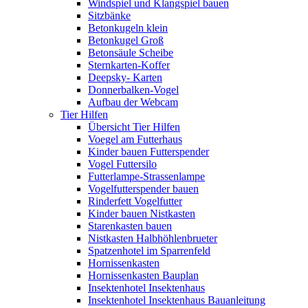
Windspiel und Klangspiel bauen
Sitzbänke
Betonkugeln klein
Betonkugel Groß
Betonsäule Scheibe
Sternkarten-Koffer
Deepsky- Karten
Donnerbalken-Vogel
Aufbau der Webcam
Tier Hilfen
Übersicht Tier Hilfen
Voegel am Futterhaus
Kinder bauen Futterspender
Vogel Futtersilo
Futterlampe-Strassenlampe
Vogelfutterspender bauen
Rinderfett Vogelfutter
Kinder bauen Nistkasten
Starenkasten bauen
Nistkasten Halbhöhlenbrueter
Spatzenhotel im Sparrenfeld
Hornissenkasten
Hornissenkasten Bauplan
Insektenhotel Insektenhaus
Insektenhotel Insektenhaus Bauanleitung