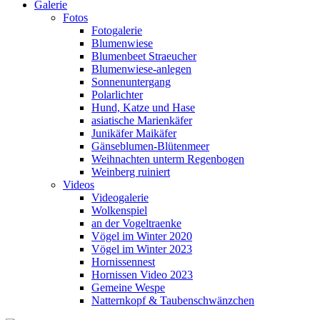
Galerie
Fotos
Fotogalerie
Blumenwiese
Blumenbeet Straeucher
Blumenwiese-anlegen
Sonnenuntergang
Polarlichter
Hund, Katze und Hase
asiatische Marienkäfer
Junikäfer Maikäfer
Gänseblumen-Blütenmeer
Weihnachten unterm Regenbogen
Weinberg ruiniert
Videos
Videogalerie
Wolkenspiel
an der Vogeltraenke
Vögel im Winter 2020
Vögel im Winter 2023
Hornissennest
Hornissen Video 2023
Gemeine Wespe
Natternkopf & Taubenschwänzchen