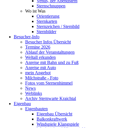
Venus, der Abendstern
Sternschnuppen
Wo ist Was
Orientierung
Sternkarten
Sternzeichen / Sternbild
Sternbilder
Besucher-Info
Besucher Infos Übersicht
Termine 2026
Ablauf der Veranstaltungen
Weltall erkunden
Anreise mit Bahn und zu Fuß
Anreise mit Auto
mein Angebot
Milchstraße - Foto
Fotos vom Sternenhimmel
News
Weblinks
Archiv Sternwarte Kraichtal
Eigenbau
Eigenbauten
Eigenbau Übersicht
Balkonkraftwerk
Windspiele Klangspiele