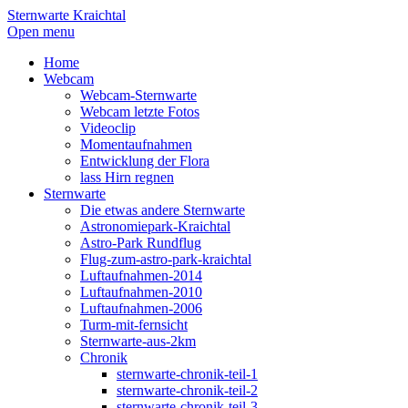
Sternwarte Kraichtal
Open menu
Home
Webcam
Webcam-Sternwarte
Webcam letzte Fotos
Videoclip
Momentaufnahmen
Entwicklung der Flora
lass Hirn regnen
Sternwarte
Die etwas andere Sternwarte
Astronomiepark-Kraichtal
Astro-Park Rundflug
Flug-zum-astro-park-kraichtal
Luftaufnahmen-2014
Luftaufnahmen-2010
Luftaufnahmen-2006
Turm-mit-fernsicht
Sternwarte-aus-2km
Chronik
sternwarte-chronik-teil-1
sternwarte-chronik-teil-2
sternwarte-chronik-teil-3