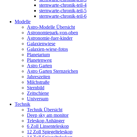
sternwarte-chronik-teil-4
sternwarte-chronik-teil-5
sternwarte-chronik-teil-6
Modelle
Astro-Modelle Übersicht
Astronomiepark-von-oben
Astronomie-fuer-kinder
Galaxienwiese
Galaxien-wiese-fotos
Planetarium
Planetenweg
Astro Garten
Astro Garten Sternzeichen
Jahreszeiten
Milchstraße
Sternbild
Zeitschiene
Universum
Technik
Technik Übersicht
Deep sky am monitor
Teleskop Anhänger
6 Zoll Linsenteleskop
12 Zoll Spiegelteleskop