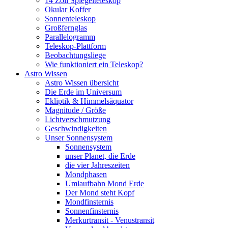
14 Zoll Spiegelteleskop
Okular Koffer
Sonnenteleskop
Großfernglas
Parallelogramm
Teleskop-Plattform
Beobachtungsliege
Wie funktioniert ein Teleskop?
Astro Wissen
Astro Wissen übersicht
Die Erde im Universum
Ekliptik & Himmelsäquator
Magnitude / Größe
Lichtverschmutzung
Geschwindigkeiten
Unser Sonnensystem
Sonnensystem
unser Planet, die Erde
die vier Jahreszeiten
Mondphasen
Umlaufbahn Mond Erde
Der Mond steht Kopf
Mondfinsternis
Sonnenfinsternis
Merkurtransit - Venustransit