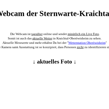
ebcam der Sternwarte-Kraichta
Die Webcam ist
tagsüber
online und sendet
minütlich ein Live Foto
.
Somit ist auch das
aktuelle Wetter
in Kraichtal-Oberöwisheim zu sehen.
Aktuelle Messwerte und mehr erhältst Du bei der "
Wetterstation Oberöwisheim
"
e Kamera samt Ausstattung ist so konzipiert, dass Personen
nicht
zu identifizieren s
↓ aktuelles Foto ↓