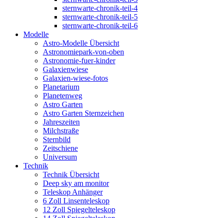
sternwarte-chronik-teil-4
sternwarte-chronik-teil-5
sternwarte-chronik-teil-6
Modelle
Astro-Modelle Übersicht
Astronomiepark-von-oben
Astronomie-fuer-kinder
Galaxienwiese
Galaxien-wiese-fotos
Planetarium
Planetenweg
Astro Garten
Astro Garten Sternzeichen
Jahreszeiten
Milchstraße
Sternbild
Zeitschiene
Universum
Technik
Technik Übersicht
Deep sky am monitor
Teleskop Anhänger
6 Zoll Linsenteleskop
12 Zoll Spiegelteleskop