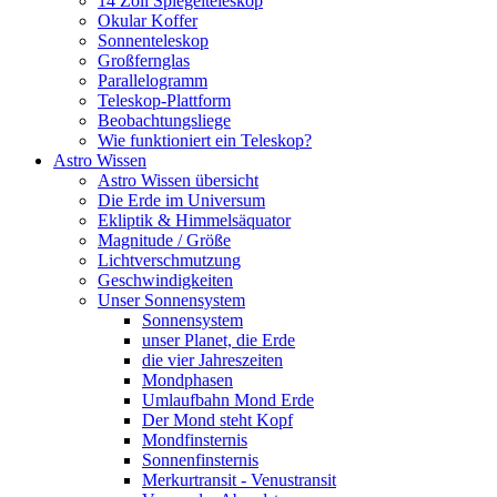
14 Zoll Spiegelteleskop
Okular Koffer
Sonnenteleskop
Großfernglas
Parallelogramm
Teleskop-Plattform
Beobachtungsliege
Wie funktioniert ein Teleskop?
Astro Wissen
Astro Wissen übersicht
Die Erde im Universum
Ekliptik & Himmelsäquator
Magnitude / Größe
Lichtverschmutzung
Geschwindigkeiten
Unser Sonnensystem
Sonnensystem
unser Planet, die Erde
die vier Jahreszeiten
Mondphasen
Umlaufbahn Mond Erde
Der Mond steht Kopf
Mondfinsternis
Sonnenfinsternis
Merkurtransit - Venustransit