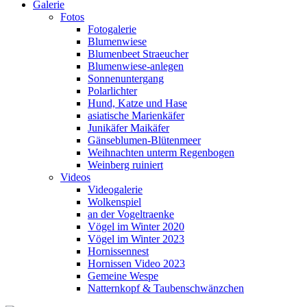
Galerie
Fotos
Fotogalerie
Blumenwiese
Blumenbeet Straeucher
Blumenwiese-anlegen
Sonnenuntergang
Polarlichter
Hund, Katze und Hase
asiatische Marienkäfer
Junikäfer Maikäfer
Gänseblumen-Blütenmeer
Weihnachten unterm Regenbogen
Weinberg ruiniert
Videos
Videogalerie
Wolkenspiel
an der Vogeltraenke
Vögel im Winter 2020
Vögel im Winter 2023
Hornissennest
Hornissen Video 2023
Gemeine Wespe
Natternkopf & Taubenschwänzchen