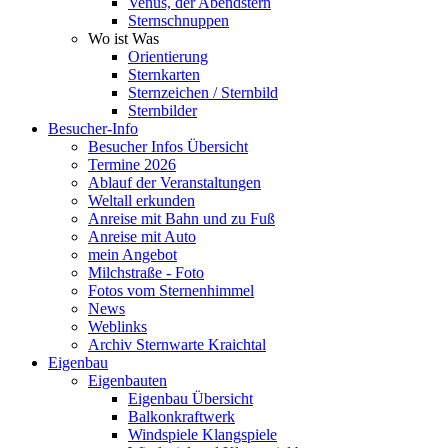
Venus, der Abendstern
Sternschnuppen
Wo ist Was
Orientierung
Sternkarten
Sternzeichen / Sternbild
Sternbilder
Besucher-Info
Besucher Infos Übersicht
Termine 2026
Ablauf der Veranstaltungen
Weltall erkunden
Anreise mit Bahn und zu Fuß
Anreise mit Auto
mein Angebot
Milchstraße - Foto
Fotos vom Sternenhimmel
News
Weblinks
Archiv Sternwarte Kraichtal
Eigenbau
Eigenbauten
Eigenbau Übersicht
Balkonkraftwerk
Windspiele Klangspiele