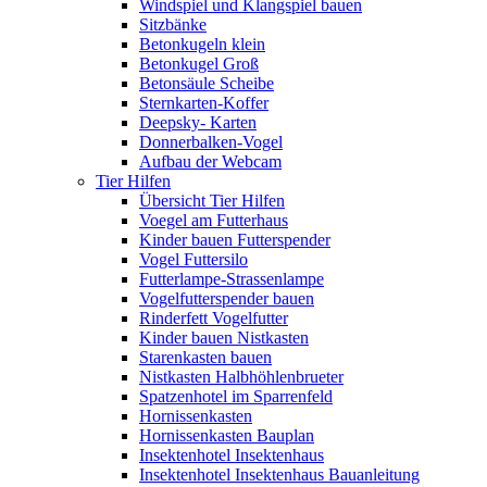
Windspiel und Klangspiel bauen
Sitzbänke
Betonkugeln klein
Betonkugel Groß
Betonsäule Scheibe
Sternkarten-Koffer
Deepsky- Karten
Donnerbalken-Vogel
Aufbau der Webcam
Tier Hilfen
Übersicht Tier Hilfen
Voegel am Futterhaus
Kinder bauen Futterspender
Vogel Futtersilo
Futterlampe-Strassenlampe
Vogelfutterspender bauen
Rinderfett Vogelfutter
Kinder bauen Nistkasten
Starenkasten bauen
Nistkasten Halbhöhlenbrueter
Spatzenhotel im Sparrenfeld
Hornissenkasten
Hornissenkasten Bauplan
Insektenhotel Insektenhaus
Insektenhotel Insektenhaus Bauanleitung