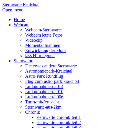
Sternwarte Kraichtal
Open menu
Home
Webcam
Webcam-Sternwarte
Webcam letzte Fotos
Videoclip
Momentaufnahmen
Entwicklung der Flora
lass Hirn regnen
Sternwarte
Die etwas andere Sternwarte
Astronomiepark-Kraichtal
Astro-Park Rundflug
Flug-zum-astro-park-kraichtal
Luftaufnahmen-2014
Luftaufnahmen-2010
Luftaufnahmen-2006
Turm-mit-fernsicht
Sternwarte-aus-2km
Chronik
sternwarte-chronik-teil-1
sternwarte-chronik-teil-2
sternwarte-chronik-teil-3