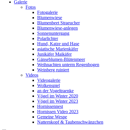
Galerie
Fotos
Fotogalerie
Blumenwiese
Blumenbeet Straeucher
Blumenwiese-anlegen
Sonnenuntergang
Polarlichter
Hund, Katze und Hase
asiatische Marienkäfer
Junikäfer Maikäfer
Gänseblumen-Blütenmeer
Weihnachten unterm Regenbogen
Weinberg ruiniert
Videos
Videogalerie
Wolkenspiel
an der Vogeltraenke
Vögel im Winter 2020
Vögel im Winter 2023
Hornissennest
Hornissen Video 2023
Gemeine Wespe
Natternkopf & Taubenschwänzchen