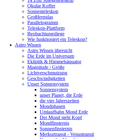
14 Zoll Spiegelteleskop
Okular Koffer
Sonnenteleskop
Großfernglas
Parallelogramm
Teleskop-Plattform
Beobachtungsliege
Wie funktioniert ein Teleskop?
Astro Wissen
Astro Wissen übersicht
Die Erde im Universum
Ekliptik & Himmelsäquator
Magnitude / Größe
Lichtverschmutzung
Geschwindigkeiten
Unser Sonnensystem
Sonnensystem
unser Planet, die Erde
die vier Jahreszeiten
Mondphasen
Umlaufbahn Mond Erde
Der Mond steht Kopf
Mondfinsternis
Sonnenfinsternis
Merkurtransit - Venustransit