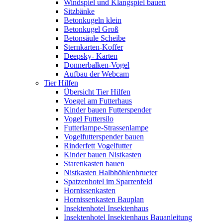
Windspiel und Klangspiel bauen
Sitzbänke
Betonkugeln klein
Betonkugel Groß
Betonsäule Scheibe
Sternkarten-Koffer
Deepsky- Karten
Donnerbalken-Vogel
Aufbau der Webcam
Tier Hilfen
Übersicht Tier Hilfen
Voegel am Futterhaus
Kinder bauen Futterspender
Vogel Futtersilo
Futterlampe-Strassenlampe
Vogelfutterspender bauen
Rinderfett Vogelfutter
Kinder bauen Nistkasten
Starenkasten bauen
Nistkasten Halbhöhlenbrueter
Spatzenhotel im Sparrenfeld
Hornissenkasten
Hornissenkasten Bauplan
Insektenhotel Insektenhaus
Insektenhotel Insektenhaus Bauanleitung