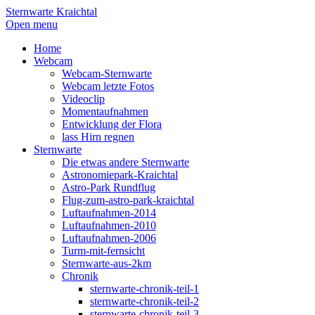
Sternwarte Kraichtal
Open menu
Home
Webcam
Webcam-Sternwarte
Webcam letzte Fotos
Videoclip
Momentaufnahmen
Entwicklung der Flora
lass Hirn regnen
Sternwarte
Die etwas andere Sternwarte
Astronomiepark-Kraichtal
Astro-Park Rundflug
Flug-zum-astro-park-kraichtal
Luftaufnahmen-2014
Luftaufnahmen-2010
Luftaufnahmen-2006
Turm-mit-fernsicht
Sternwarte-aus-2km
Chronik
sternwarte-chronik-teil-1
sternwarte-chronik-teil-2
sternwarte-chronik-teil-3