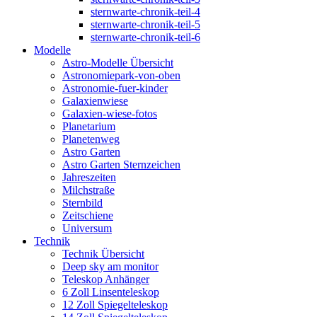
sternwarte-chronik-teil-4
sternwarte-chronik-teil-5
sternwarte-chronik-teil-6
Modelle
Astro-Modelle Übersicht
Astronomiepark-von-oben
Astronomie-fuer-kinder
Galaxienwiese
Galaxien-wiese-fotos
Planetarium
Planetenweg
Astro Garten
Astro Garten Sternzeichen
Jahreszeiten
Milchstraße
Sternbild
Zeitschiene
Universum
Technik
Technik Übersicht
Deep sky am monitor
Teleskop Anhänger
6 Zoll Linsenteleskop
12 Zoll Spiegelteleskop