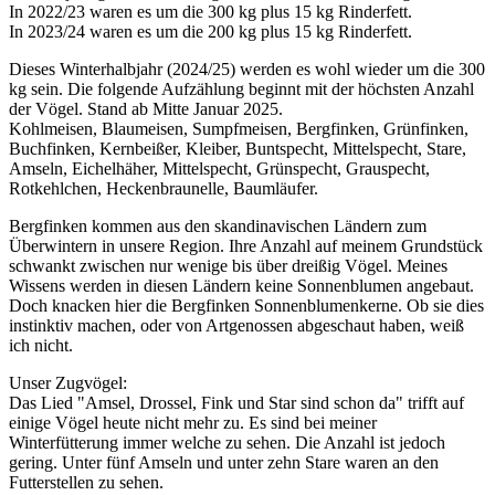
In 2022/23 waren es um die 300 kg plus 15 kg Rinderfett.
In 2023/24 waren es um die 200 kg plus 15 kg Rinderfett.
Dieses Winterhalbjahr (2024/25) werden es wohl wieder um die 300
kg sein. Die folgende Aufzählung beginnt mit der höchsten Anzahl
der Vögel. Stand ab Mitte Januar 2025.
Kohlmeisen, Blaumeisen, Sumpfmeisen, Bergfinken, Grünfinken,
Buchfinken, Kernbeißer, Kleiber, Buntspecht, Mittelspecht, Stare,
Amseln, Eichelhäher, Mittelspecht, Grünspecht, Grauspecht,
Rotkehlchen, Heckenbraunelle, Baumläufer.
Bergfinken kommen aus den skandinavischen Ländern zum
Überwintern in unsere Region. Ihre Anzahl auf meinem Grundstück
schwankt zwischen nur wenige bis über dreißig Vögel. Meines
Wissens werden in diesen Ländern keine Sonnenblumen angebaut.
Doch knacken hier die Bergfinken Sonnenblumenkerne. Ob sie dies
instinktiv machen, oder von Artgenossen abgeschaut haben, weiß
ich nicht.
Unser Zugvögel:
Das Lied "Amsel, Drossel, Fink und Star sind schon da" trifft auf
einige Vögel heute nicht mehr zu. Es sind bei meiner
Winterfütterung immer welche zu sehen. Die Anzahl ist jedoch
gering. Unter fünf Amseln und unter zehn Stare waren an den
Futterstellen zu sehen.