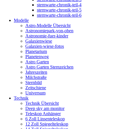
sternwarte-chronik-teil-4
sternwarte-chronik-teil-5
sternwarte-chronik-teil-6
Modelle
Astro-Modelle Übersicht
Astronomiepark-von-oben
Astronomie-fuer-kinder
Galaxienwiese
Galaxien-wiese-fotos
Planetarium
Planetenweg
Astro Garten
Astro Garten Sternzeichen
Jahreszeiten
Milchstraße
Sternbild
Zeitschiene
Universum
Technik
Technik Übersicht
Deep sky am monitor
Teleskop Anhänger
6 Zoll Linsenteleskop
12 Zoll Spiegelteleskop