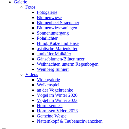
Galerie
Fotos
Fotogalerie
Blumenwiese
Blumenbeet Straeucher
Blumenwiese-anlegen
Sonnenuntergang
Polarlichter
Hund, Katze und Hase
asiatische Marienkäfer
Junikäfer Maikäfer
Gänseblumen-Blütenmeer
Weihnachten unterm Regenbogen
Weinberg ruiniert
Videos
Videogalerie
Wolkenspiel
an der Vogeltraenke
Vögel im Winter 2020
Vögel im Winter 2023
Hornissennest
Hornissen Video 2023
Gemeine Wespe
Natternkopf & Taubenschwänzchen