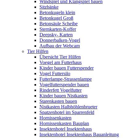
Windspiel und Klangspiel bauen
Sitzbänke
Betonkugeln klein
Betonkugel Groß
Betonsäule Scheibe
Sternkarten-Koffer
Deepsky- Karten
Donnerbalken-Vogel
Aufbau der Webcam
Tier Hilfen
Übersicht Tier Hilfen
Voegel am Futterhaus
Kinder bauen Futterspender
Vogel Futtersilo
Futterlampe-Strassenlampe
Vogelfutterspender bauen
Rinderfett Vogelfutter
Kinder bauen Nistkasten
Starenkasten bauen
Nistkasten Halbhöhlenbrueter
Spatzenhotel im Sparrenfeld
Hornissenkasten
Hornissenkasten Bauplan
Insektenhotel Insektenhaus
Insektenhotel Insektenhaus Bauanleitung