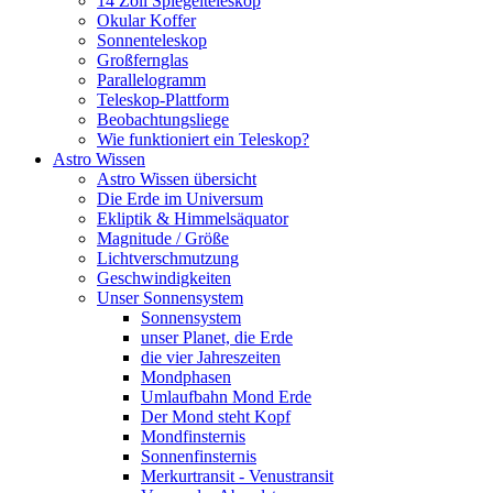
14 Zoll Spiegelteleskop
Okular Koffer
Sonnenteleskop
Großfernglas
Parallelogramm
Teleskop-Plattform
Beobachtungsliege
Wie funktioniert ein Teleskop?
Astro Wissen
Astro Wissen übersicht
Die Erde im Universum
Ekliptik & Himmelsäquator
Magnitude / Größe
Lichtverschmutzung
Geschwindigkeiten
Unser Sonnensystem
Sonnensystem
unser Planet, die Erde
die vier Jahreszeiten
Mondphasen
Umlaufbahn Mond Erde
Der Mond steht Kopf
Mondfinsternis
Sonnenfinsternis
Merkurtransit - Venustransit