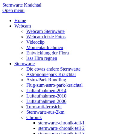
Sternwarte Kraichtal
Open menu
Home
Webcam
Webcam-Sternwarte
Webcam letzte Fotos
Videoclip
Momentaufnahmen
Entwicklung der Flora
lass Hirn regnen
Sternwarte
Die etwas andere Sternwarte
Astronomiepark-Kraichtal
Astro-Park Rundflug
Flug-zum-astro-park-kraichtal
Luftaufnahmen-2014
Luftaufnahmen-2010
Luftaufnahmen-2006
Turm-mit-fernsicht
Sternwarte-aus-2km
Chronik
sternwarte-chronik-teil-1
sternwarte-chronik-teil-2
sternwarte-chronik-teil-3