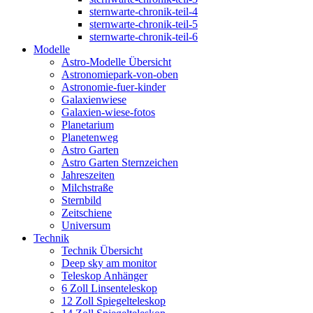
sternwarte-chronik-teil-4
sternwarte-chronik-teil-5
sternwarte-chronik-teil-6
Modelle
Astro-Modelle Übersicht
Astronomiepark-von-oben
Astronomie-fuer-kinder
Galaxienwiese
Galaxien-wiese-fotos
Planetarium
Planetenweg
Astro Garten
Astro Garten Sternzeichen
Jahreszeiten
Milchstraße
Sternbild
Zeitschiene
Universum
Technik
Technik Übersicht
Deep sky am monitor
Teleskop Anhänger
6 Zoll Linsenteleskop
12 Zoll Spiegelteleskop