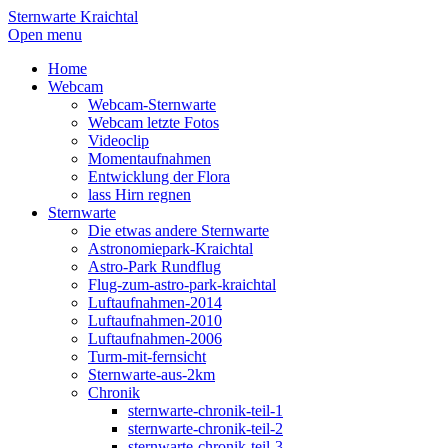
Sternwarte Kraichtal
Open menu
Home
Webcam
Webcam-Sternwarte
Webcam letzte Fotos
Videoclip
Momentaufnahmen
Entwicklung der Flora
lass Hirn regnen
Sternwarte
Die etwas andere Sternwarte
Astronomiepark-Kraichtal
Astro-Park Rundflug
Flug-zum-astro-park-kraichtal
Luftaufnahmen-2014
Luftaufnahmen-2010
Luftaufnahmen-2006
Turm-mit-fernsicht
Sternwarte-aus-2km
Chronik
sternwarte-chronik-teil-1
sternwarte-chronik-teil-2
sternwarte-chronik-teil-3