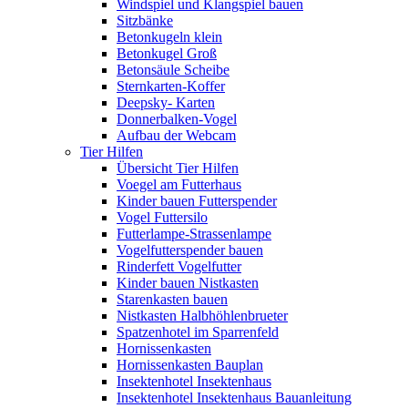
Windspiel und Klangspiel bauen
Sitzbänke
Betonkugeln klein
Betonkugel Groß
Betonsäule Scheibe
Sternkarten-Koffer
Deepsky- Karten
Donnerbalken-Vogel
Aufbau der Webcam
Tier Hilfen
Übersicht Tier Hilfen
Voegel am Futterhaus
Kinder bauen Futterspender
Vogel Futtersilo
Futterlampe-Strassenlampe
Vogelfutterspender bauen
Rinderfett Vogelfutter
Kinder bauen Nistkasten
Starenkasten bauen
Nistkasten Halbhöhlenbrueter
Spatzenhotel im Sparrenfeld
Hornissenkasten
Hornissenkasten Bauplan
Insektenhotel Insektenhaus
Insektenhotel Insektenhaus Bauanleitung