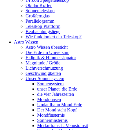
14 Zoll Spiegelteleskop
Okular Koffer
Sonnenteleskop
Großfernglas
Parallelogramm
Teleskop-Plattform
Beobachtungsliege
Wie funktioniert ein Teleskop?
Astro Wissen
Astro Wissen übersicht
Die Erde im Universum
Ekliptik & Himmelsäquator
Magnitude / Größe
Lichtverschmutzung
Geschwindigkeiten
Unser Sonnensystem
Sonnensystem
unser Planet, die Erde
die vier Jahreszeiten
Mondphasen
Umlaufbahn Mond Erde
Der Mond steht Kopf
Mondfinsternis
Sonnenfinsternis
Merkurtransit - Venustransit