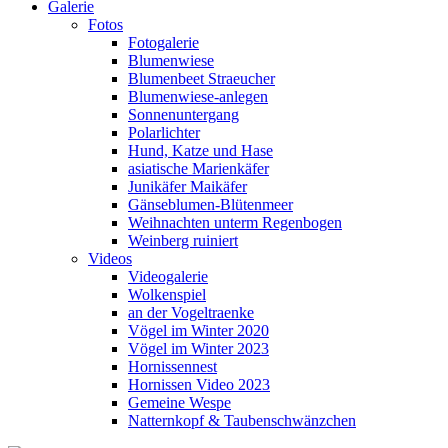
Galerie
Fotos
Fotogalerie
Blumenwiese
Blumenbeet Straeucher
Blumenwiese-anlegen
Sonnenuntergang
Polarlichter
Hund, Katze und Hase
asiatische Marienkäfer
Junikäfer Maikäfer
Gänseblumen-Blütenmeer
Weihnachten unterm Regenbogen
Weinberg ruiniert
Videos
Videogalerie
Wolkenspiel
an der Vogeltraenke
Vögel im Winter 2020
Vögel im Winter 2023
Hornissennest
Hornissen Video 2023
Gemeine Wespe
Natternkopf & Taubenschwänzchen