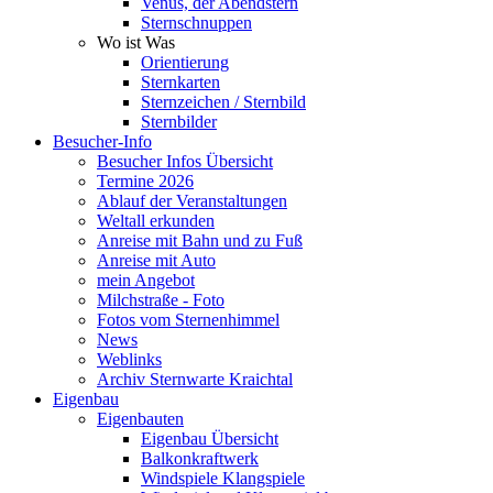
Venus, der Abendstern
Sternschnuppen
Wo ist Was
Orientierung
Sternkarten
Sternzeichen / Sternbild
Sternbilder
Besucher-Info
Besucher Infos Übersicht
Termine 2026
Ablauf der Veranstaltungen
Weltall erkunden
Anreise mit Bahn und zu Fuß
Anreise mit Auto
mein Angebot
Milchstraße - Foto
Fotos vom Sternenhimmel
News
Weblinks
Archiv Sternwarte Kraichtal
Eigenbau
Eigenbauten
Eigenbau Übersicht
Balkonkraftwerk
Windspiele Klangspiele