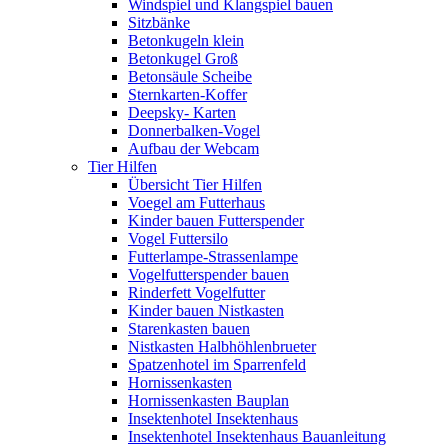
Windspiel und Klangspiel bauen
Sitzbänke
Betonkugeln klein
Betonkugel Groß
Betonsäule Scheibe
Sternkarten-Koffer
Deepsky- Karten
Donnerbalken-Vogel
Aufbau der Webcam
Tier Hilfen
Übersicht Tier Hilfen
Voegel am Futterhaus
Kinder bauen Futterspender
Vogel Futtersilo
Futterlampe-Strassenlampe
Vogelfutterspender bauen
Rinderfett Vogelfutter
Kinder bauen Nistkasten
Starenkasten bauen
Nistkasten Halbhöhlenbrueter
Spatzenhotel im Sparrenfeld
Hornissenkasten
Hornissenkasten Bauplan
Insektenhotel Insektenhaus
Insektenhotel Insektenhaus Bauanleitung