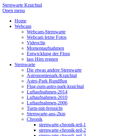
Sternwarte Kraichtal
Open menu
Home
Webcam
Webcam-Sternwarte
Webcam letzte Fotos
Videoclip
Momentaufnahmen
Entwicklung der Flora
lass Hirn regnen
Sternwarte
Die etwas andere Sternwarte
Astronomiepark-Kraichtal
Astro-Park Rundflug
Flug-zum-astro-park-kraichtal
Luftaufnahmen-2014
Luftaufnahmen-2010
Luftaufnahmen-2006
Turm-mit-fernsicht
Sternwarte-aus-2km
Chronik
sternwarte-chronik-teil-1
sternwarte-chronik-teil-2
sternwarte-chronik-teil-3