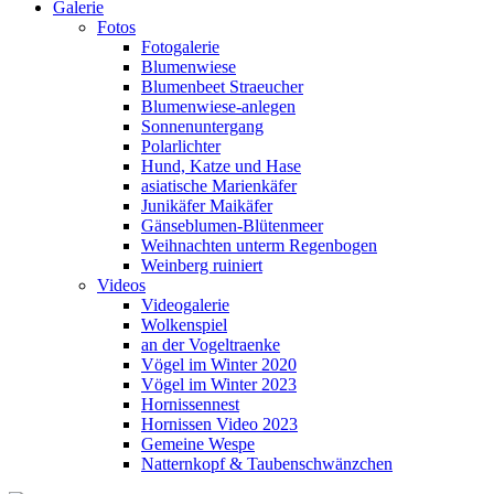
Galerie
Fotos
Fotogalerie
Blumenwiese
Blumenbeet Straeucher
Blumenwiese-anlegen
Sonnenuntergang
Polarlichter
Hund, Katze und Hase
asiatische Marienkäfer
Junikäfer Maikäfer
Gänseblumen-Blütenmeer
Weihnachten unterm Regenbogen
Weinberg ruiniert
Videos
Videogalerie
Wolkenspiel
an der Vogeltraenke
Vögel im Winter 2020
Vögel im Winter 2023
Hornissennest
Hornissen Video 2023
Gemeine Wespe
Natternkopf & Taubenschwänzchen