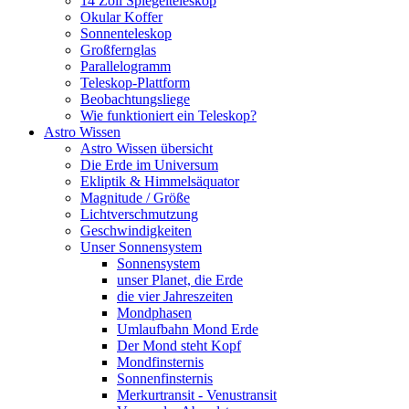
14 Zoll Spiegelteleskop
Okular Koffer
Sonnenteleskop
Großfernglas
Parallelogramm
Teleskop-Plattform
Beobachtungsliege
Wie funktioniert ein Teleskop?
Astro Wissen
Astro Wissen übersicht
Die Erde im Universum
Ekliptik & Himmelsäquator
Magnitude / Größe
Lichtverschmutzung
Geschwindigkeiten
Unser Sonnensystem
Sonnensystem
unser Planet, die Erde
die vier Jahreszeiten
Mondphasen
Umlaufbahn Mond Erde
Der Mond steht Kopf
Mondfinsternis
Sonnenfinsternis
Merkurtransit - Venustransit