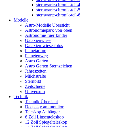
sternwarte-chronik-teil-4
sternwarte-chronik-teil-5
sternwarte-chronik-teil-6
Modelle
Astro-Modelle Übersicht
Astronomiepark-von-oben
Astronomie-fuer-kinder
Galaxienwiese
Galaxien-wiese-fotos
Planetarium
Planetenweg
Astro Garten
Astro Garten Sternzeichen
Jahreszeiten
Milchstraße
Sternbild
Zeitschiene
Universum
Technik
Technik Übersicht
Deep sky am monitor
Teleskop Anhänger
6 Zoll Linsenteleskop
12 Zoll Spiegelteleskop