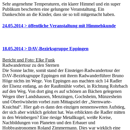
Sehr angenehme Temperaturen, ein klarer Himmel und ein super
Publikum bescherten eine gelungene Veranstaltung. Ein
Dankeschön an die Kinder, dass sie so toll mitgemacht haben.
24.05.2014 > öffentliche Veranstaltung mit Himmelskunde
18.05.2014 > DAV-Bezirksgruppe Eppingen
Bericht und Foto: Elke Funk
Radwandertour zu den Sternen
Die Sonne lachte, somit stand der Einsteiger-Radwandertour der
DAV-Bezirksgruppe Eppingen mit ihrem Radwanderführer Bruno
Höge nichts im Wege. Von Eppingen aus machten sich 14 Radler
der Elsenz entlang, an der Raußmühle vorbei, in Richtung Rohrbach
auf den Weg. Von dort ging es auf schönen an Bächen gelegenen
Wegen über Landshausen, Menzingen, Gochsheim, Münzesheim
und Oberöwisheim vorbei zum Mittagsziel der „Sternwarte-
Kraichtal“. Hier gab es dann den einzigen nennenswerten Aufstieg,
der sich aber wirklich gelohnt hat. Was erblickten die Radler mitten
in den Weinbergen? Eine riesige Metallkugel, weiße Kreise,
Nachbildungen von Planeten und den Erbauer und
Hobbyastronomen Roland Zimmermann. Dies war wirklich eine