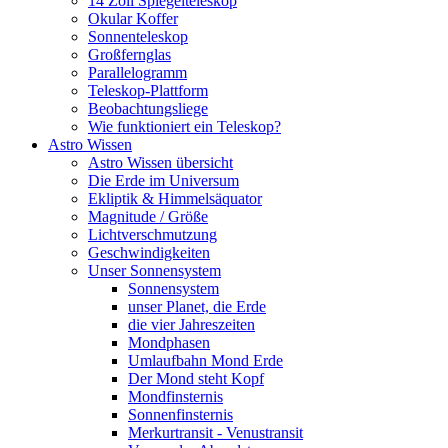
14 Zoll Spiegelteleskop
Okular Koffer
Sonnenteleskop
Großfernglas
Parallelogramm
Teleskop-Plattform
Beobachtungsliege
Wie funktioniert ein Teleskop?
Astro Wissen
Astro Wissen übersicht
Die Erde im Universum
Ekliptik & Himmelsäquator
Magnitude / Größe
Lichtverschmutzung
Geschwindigkeiten
Unser Sonnensystem
Sonnensystem
unser Planet, die Erde
die vier Jahreszeiten
Mondphasen
Umlaufbahn Mond Erde
Der Mond steht Kopf
Mondfinsternis
Sonnenfinsternis
Merkurtransit - Venustransit