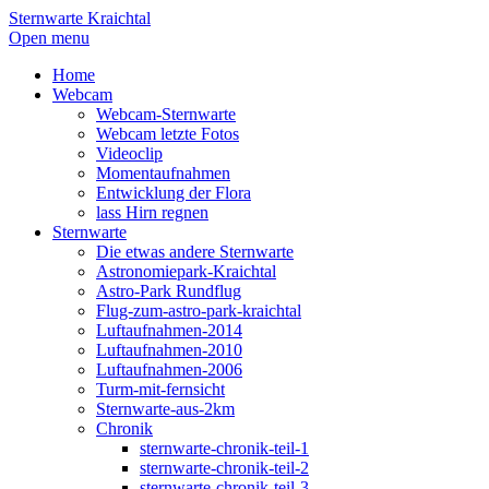
Sternwarte Kraichtal
Open menu
Home
Webcam
Webcam-Sternwarte
Webcam letzte Fotos
Videoclip
Momentaufnahmen
Entwicklung der Flora
lass Hirn regnen
Sternwarte
Die etwas andere Sternwarte
Astronomiepark-Kraichtal
Astro-Park Rundflug
Flug-zum-astro-park-kraichtal
Luftaufnahmen-2014
Luftaufnahmen-2010
Luftaufnahmen-2006
Turm-mit-fernsicht
Sternwarte-aus-2km
Chronik
sternwarte-chronik-teil-1
sternwarte-chronik-teil-2
sternwarte-chronik-teil-3