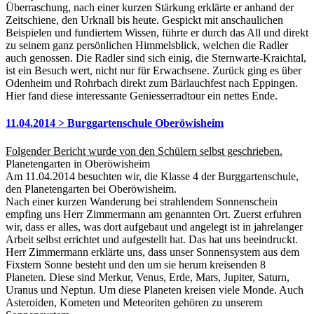
Überraschung, nach einer kurzen Stärkung erklärte er anhand der
Zeitschiene, den Urknall bis heute. Gespickt mit anschaulichen
Beispielen und fundiertem Wissen, führte er durch das All und direkt
zu seinem ganz persönlichen Himmelsblick, welchen die Radler
auch genossen. Die Radler sind sich einig, die Sternwarte-Kraichtal,
ist ein Besuch wert, nicht nur für Erwachsene. Zurück ging es über
Odenheim und Rohrbach direkt zum Bärlauchfest nach Eppingen.
Hier fand diese interessante Geniesserradtour ein nettes Ende.
11.04.2014 > Burggartenschule Oberöwisheim
Folgender Bericht wurde von den Schülern selbst geschrieben.
Planetengarten in Oberöwisheim
Am 11.04.2014 besuchten wir, die Klasse 4 der Burggartenschule,
den Planetengarten bei Oberöwisheim.
Nach einer kurzen Wanderung bei strahlendem Sonnenschein
empfing uns Herr Zimmermann am genannten Ort. Zuerst erfuhren
wir, dass er alles, was dort aufgebaut und angelegt ist in jahrelanger
Arbeit selbst errichtet und aufgestellt hat. Das hat uns beeindruckt.
Herr Zimmermann erklärte uns, dass unser Sonnensystem aus dem
Fixstern Sonne besteht und den um sie herum kreisenden 8
Planeten. Diese sind Merkur, Venus, Erde, Mars, Jupiter, Saturn,
Uranus und Neptun. Um diese Planeten kreisen viele Monde. Auch
Asteroiden, Kometen und Meteoriten gehören zu unserem