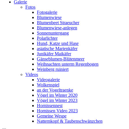
Galerie
Fotos
Fotogalerie
Blumenwiese
Blumenbeet Straeucher
Blumenwiese-anlegen
Sonnenuntergang
Polarlichter
Hund, Katze und Hase
asiatische Marienkäfer
Junikäfer Maikäfer
Gänseblumen-Blütenmeer
Weihnachten unterm Regenbogen
Weinberg ruiniert
Videos
Videogalerie
Wolkenspiel
an der Vogeltraenke
Vögel im Winter 2020
Vögel im Winter 2023
Hornissennest
Hornissen Video 2023
Gemeine Wespe
Natternkopf & Taubenschwänzchen