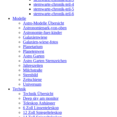
sternwarte-chronik-teil-4
sternwarte-chronik-teil-5
sternwarte-chronik-teil-6
Modelle
Astro-Modelle Übersicht
Astronomiepark-von-oben
Astronomie-fuer-kinder
Galaxienwiese
Galaxien-wiese-fotos
Planetarium
Planetenweg
Astro Garten
Astro Garten Sternzeichen
Jahreszeiten
Milchstraße
Sternbild
Zeitschiene
Universum
Technik
Technik Übersicht
Deep sky am monitor
Teleskop Anhänger
6 Zoll Linsenteleskop
12 Zoll Spiegelteleskop