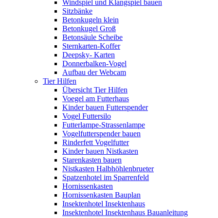
Windspiel und Klangspiel bauen
Sitzbänke
Betonkugeln klein
Betonkugel Groß
Betonsäule Scheibe
Sternkarten-Koffer
Deepsky- Karten
Donnerbalken-Vogel
Aufbau der Webcam
Tier Hilfen
Übersicht Tier Hilfen
Voegel am Futterhaus
Kinder bauen Futterspender
Vogel Futtersilo
Futterlampe-Strassenlampe
Vogelfutterspender bauen
Rinderfett Vogelfutter
Kinder bauen Nistkasten
Starenkasten bauen
Nistkasten Halbhöhlenbrueter
Spatzenhotel im Sparrenfeld
Hornissenkasten
Hornissenkasten Bauplan
Insektenhotel Insektenhaus
Insektenhotel Insektenhaus Bauanleitung